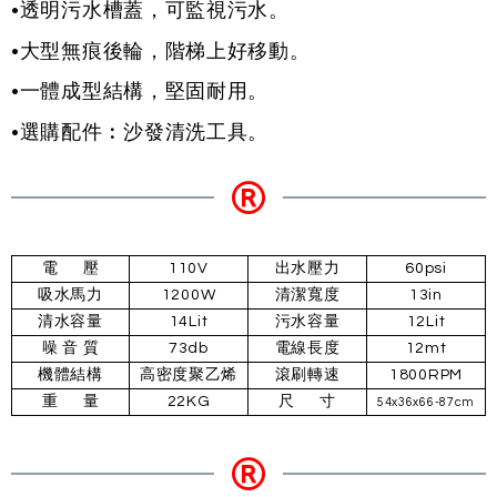
•透明污水槽蓋，可監視污水。
•大型無痕後輪，階梯上好移動。
•一體成型結構，堅固耐用。
•選購配件︰沙發清洗工具。
電 壓
110V
出水壓力
60psi
吸水馬力
1200W
清潔寬度
13in
清水容量
14Lit
污水容量
12Lit
噪 音 質
73db
電線長度
12mt
機體結構
高密度聚乙烯
滾刷轉速
1800RPM
重 量
22KG
尺 寸
54x36x66-87cm