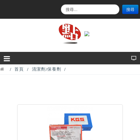
搜
搜尋
尋
.
.
.
首頁
清潔劑/保養劑