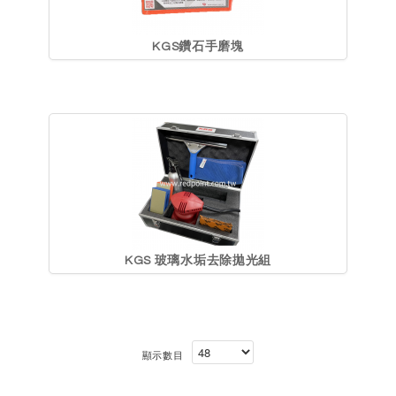
KGS鑽石手磨塊
KGS 玻璃水垢去除拋光組
顯示數目