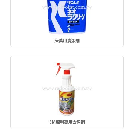
床萬用清潔劑
3M魔利萬用去污劑